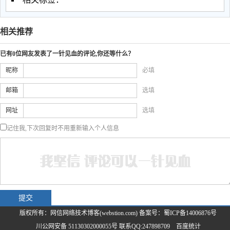
相关推荐
已有0位网友发表了一针见血的评论,你还等什么？
昵称
必填
邮箱
选填
网址
选填
记住我,下次回复时不用重新输入个人信息
版权所有：网信网络技术博客(webstion.com) 备案号：
蜀ICP备14006876号
川公网安备 51130302000055号
联系QQ:247898709
百度统计