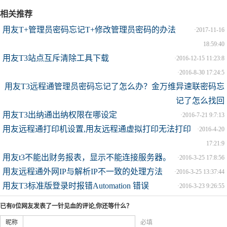
相关推荐
用友T+管理员密码忘记T+修改管理员密码的办法
·
2017-11-16
18:59:40
用友T3站点互斥清除工具下载
·
2016-12-15 11:23:8
·
2016-8-30 17:24:5
用友T3远程通管理员密码忘记了怎么办？金万维异速联密码忘
记了怎么找回
用友T3出纳通出纳权限在哪设定
·
2016-7-21 9:7:13
用友远程通打印机设置,用友远程通虚拟打印无法打印
·
2016-4-20
17:21:9
用友t3不能出财务报表，显示不能连接服务器。
·
2016-3-25 17:8:56
用友远程通外网IP与解析IP不一致的处理方法
·
2016-3-25 13:37:44
用友T3标准版登录时报错Automation 错误
·
2016-3-23 9:26:55
已有0位网友发表了一针见血的评论,你还等什么？
昵称
必填